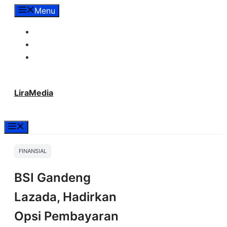
Langsung
Menu
ke
Tentang Lira Media
isi
Redaksi
Hubungi Kami
LiraMedia
Menu
FINANSIAL
BSI Gandeng
Lazada, Hadirkan
Opsi Pembayaran