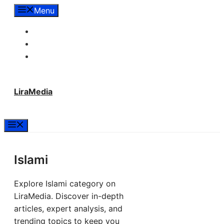
Langsung
Menu
ke
Tentang Lira Media
isi
Redaksi
Hubungi Kami
LiraMedia
Menu
Islami
Explore Islami category on
LiraMedia. Discover in-depth
articles, expert analysis, and
trending topics to keep you