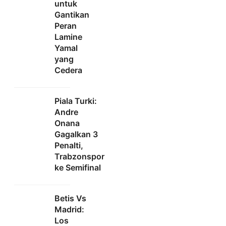
untuk
Gantikan
Peran
Lamine
Yamal
yang
Cedera
Piala Turki:
Andre
Onana
Gagalkan 3
Penalti,
Trabzonspor
ke Semifinal
Betis Vs
Madrid:
Los