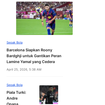
Sepak Bola
Barcelona Siapkan Roony
Bardghji untuk Gantikan Peran
Lamine Yamal yang Cedera
April 25, 2026, 5:38 AM
Sepak Bola
Piala Turki:
Andre
Onana