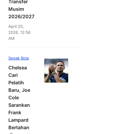
Transfer
Musim
2026/2027
April 25,
2026, 12:56
AM
Sepak Bola
Chelsea
Cari
Pelatih
Baru, Joe
Cole
Sarankan
Frank
Lampard
Bertahan