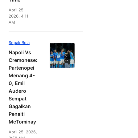
April 25,
2026, 4:11
AM
Sepak Bola
Napoli Vs
Cremonese:
Partenopei
Menang 4-
0, Emil
Audero
Sempat
Gagalkan
Penalti
McTominay
April 25, 2026,
3:58 AM