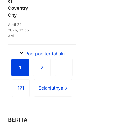
di
Coventry
City
April 25,
2026, 12:56
AM
Pos-pos terdahulu
1
2
…
Halaman
Halaman
171
Selanjutnya
→
Halaman
BERITA