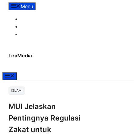
Langsung
Menu
ke
Tentang Lira Media
isi
Redaksi
Hubungi Kami
LiraMedia
Menu
ISLAMI
MUI Jelaskan
Pentingnya Regulasi
Zakat untuk