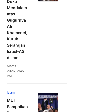
Duka
Mendalam
atas
Gugurnya
Ali
Khamenei,
Kutuk
Serangan
Israel-AS
di Iran
Maret 1,
2026, 2:45
PM
Islami
MUI
Sampaikan