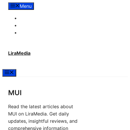
Langsung
Menu
ke
Tentang Lira Media
isi
Redaksi
Hubungi Kami
LiraMedia
Menu
MUI
Read the latest articles about
MUI on LiraMedia. Get daily
updates, insightful reviews, and
comprehensive information