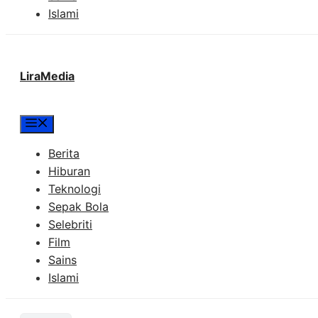
Islami
LiraMedia
Menu
Berita
Hiburan
Teknologi
Sepak Bola
Selebriti
Film
Sains
Islami