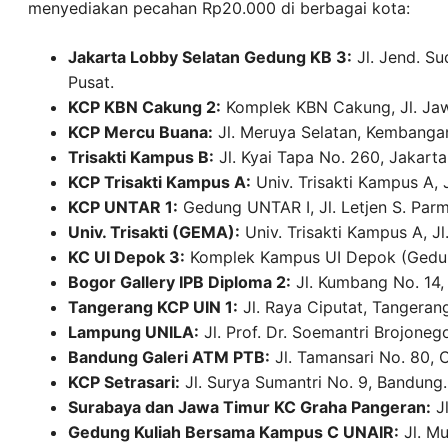
menyediakan pecahan Rp20.000 di berbagai kota:
Jakarta Lobby Selatan Gedung KB 3:
Jl. Jend. Su
Pusat.
KCP KBN Cakung 2:
Komplek KBN Cakung, Jl. Jawa
KCP Mercu Buana:
Jl. Meruya Selatan, Kembangan
Trisakti Kampus B:
Jl. Kyai Tapa No. 260, Jakarta
KCP Trisakti Kampus A:
Univ. Trisakti Kampus A, J
KCP UNTAR 1:
Gedung UNTAR I, Jl. Letjen S. Parm
Univ. Trisakti (GEMA):
Univ. Trisakti Kampus A, Jl
KC UI Depok 3:
Komplek Kampus UI Depok (Gedun
Bogor Gallery IPB Diploma 2:
Jl. Kumbang No. 14,
Tangerang KCP UIN 1:
Jl. Raya Ciputat, Tangerang
Lampung UNILA:
Jl. Prof. Dr. Soemantri Brojone
Bandung Galeri ATM PTB:
Jl. Tamansari No. 80, 
KCP Setrasari:
Jl. Surya Sumantri No. 9, Bandung.
Surabaya dan Jawa Timur KC Graha Pangeran:
Jl
Gedung Kuliah Bersama Kampus C UNAIR:
Jl. Mu