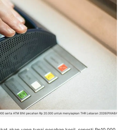
000 serta ATM BNI pecahan Rp 20.000 untuk menyiapkan THR Lebaran 2026(PIXABAY)
akat akan uang tunai pecahan kecil, seperti Rp10.000