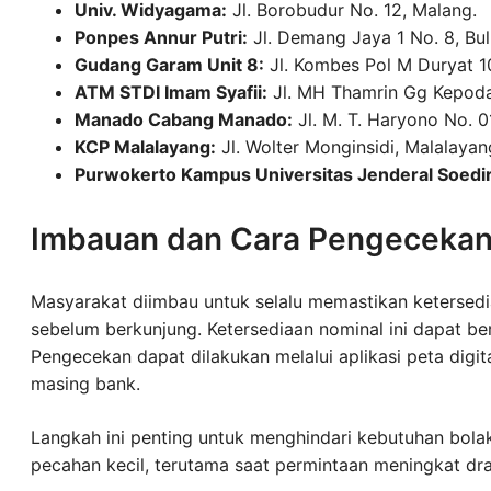
Univ. Widyagama:
Jl. Borobudur No. 12, Malang.
Ponpes Annur Putri:
Jl. Demang Jaya 1 No. 8, Bu
Gudang Garam Unit 8:
Jl. Kombes Pol M Duryat 10
ATM STDI Imam Syafii:
Jl. MH Thamrin Gg Kepoda
Manado Cabang Manado:
Jl. M. T. Haryono No. 
KCP Malalayang:
Jl. Wolter Monginsidi, Malalayan
Purwokerto Kampus Universitas Jenderal Soedi
Imbauan dan Cara Pengecekan
Masyarakat diimbau untuk selalu memastikan ketersedi
sebelum berkunjung. Ketersediaan nominal ini dapat b
Pengecekan dapat dilakukan melalui aplikasi peta dig
masing bank.
Langkah ini penting untuk menghindari kebutuhan bola
pecahan kecil, terutama saat permintaan meningkat dra