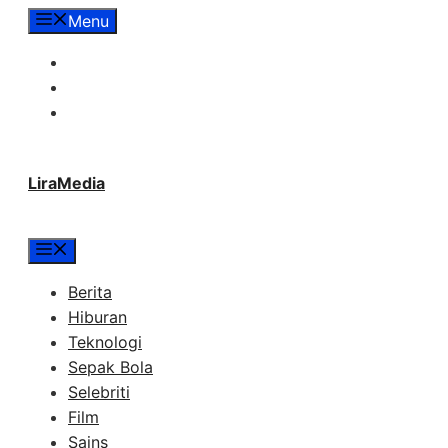
Langsung
Menu
ke
Tentang Lira Media
isi
Redaksi
Hubungi Kami
LiraMedia
Menu
Berita
Hiburan
Teknologi
Sepak Bola
Selebriti
Film
Sains