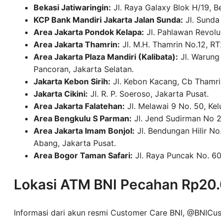
Bekasi Jatiwaringin:
Jl. Raya Galaxy Blok H/19, Be
KCP Bank Mandiri Jakarta Jalan Sunda:
Jl. Sunda
Area Jakarta Pondok Kelapa:
Jl. Pahlawan Revolu
Area Jakarta Thamrin:
Jl. M.H. Thamrin No.12, R
Area Jakarta Plaza Mandiri (Kalibata):
Jl. Warung 
Pancoran, Jakarta Selatan.
Jakarta Kebon Sirih:
Jl. Kebon Kacang, Cb Thamrin
Jakarta Cikini:
Jl. R. P. Soeroso, Jakarta Pusat.
Area Jakarta Falatehan:
Jl. Melawai 9 No. 50, Ke
Area Bengkulu S Parman:
Jl. Jend Sudirman No 20
Area Jakarta Imam Bonjol:
Jl. Bendungan Hilir N
Abang, Jakarta Pusat.
Area Bogor Taman Safari:
Jl. Raya Puncak No. 601
Lokasi ATM BNI Pecahan Rp20
Informasi dari akun resmi Customer Care BNI, @BNICu