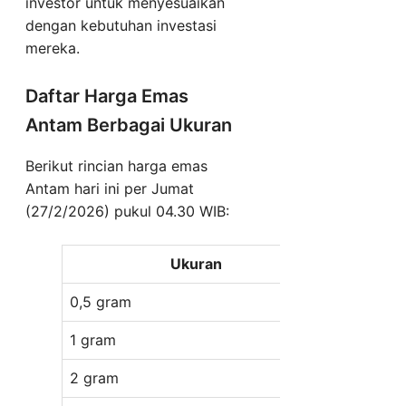
investor untuk menyesuaikan
dengan kebutuhan investasi
mereka.
Daftar Harga Emas
Antam Berbagai Ukuran
Berikut rincian harga emas
Antam hari ini per Jumat
(27/2/2026) pukul 04.30 WIB:
Ukuran
0,5 gram
Rp 1.569.
1 gram
Rp 3.039
2 gram
Rp 6.018.