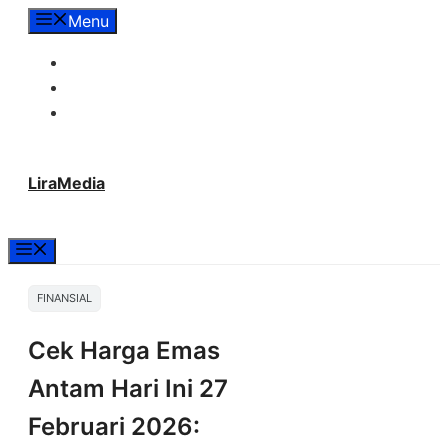
Langsung
Menu
ke
Tentang Lira Media
isi
Redaksi
Hubungi Kami
LiraMedia
Menu
FINANSIAL
Cek Harga Emas
Antam Hari Ini 27
Februari 2026: