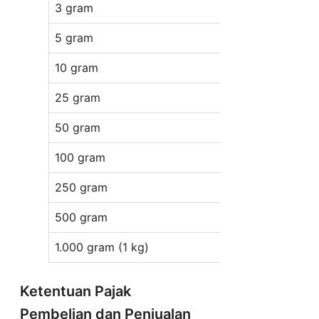
3 gram
Rp 9.002
5 gram
Rp 14.970
10 gram
Rp 29.88
25 gram
Rp 74.587
50 gram
Rp 149.0
100 gram
Rp 298.11
250 gram
Rp 745.01
500 gram
Rp 1.489.
1.000 gram (1 kg)
Rp 2.979
Ketentuan Pajak
Pembelian dan Penjualan