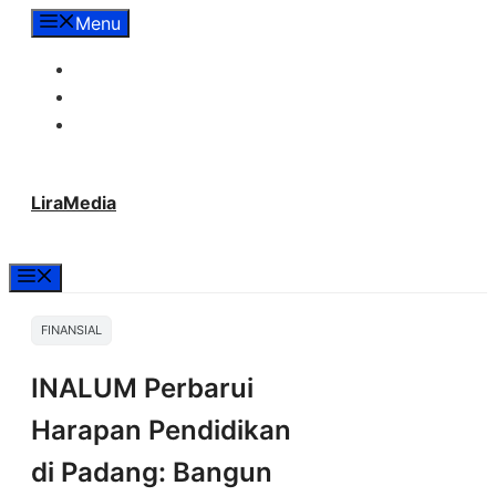
Langsung
Menu
ke
Tentang Lira Media
isi
Redaksi
Hubungi Kami
LiraMedia
Menu
FINANSIAL
INALUM Perbarui
Harapan Pendidikan
di Padang: Bangun