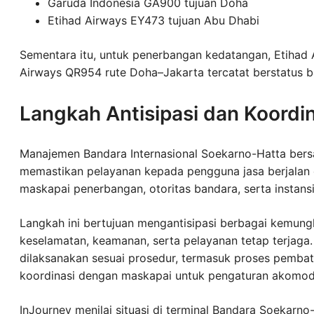
Garuda Indonesia GA900 tujuan Doha
Etihad Airways EY473 tujuan Abu Dhabi
Sementara itu, untuk penerbangan kedatangan, Etihad
Airways QR954 rute Doha–Jakarta tercatat berstatus ba
Langkah Antisipasi dan Koordi
Manajemen Bandara Internasional Soekarno-Hatta ber
memastikan pelayanan kepada pengguna jasa berjalan o
maskapai penerbangan, otoritas bandara, serta instansi 
Langkah ini bertujuan mengantisipasi berbagai kemung
keselamatan, keamanan, serta pelayanan tetap terja
dilaksanakan sesuai prosedur, termasuk proses pembata
koordinasi dengan maskapai untuk pengaturan akomod
InJourney menilai situasi di terminal Bandara Soekar