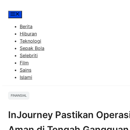
Menu
Berita
Hiburan
Teknologi
Sepak Bola
Selebriti
Film
Sains
Islami
FINANSIAL
InJourney Pastikan Operas
Aman di Tengah Gangguan 