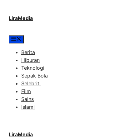
Langsung
LiraMedia
ke
isi
Menu
Berita
Hiburan
Teknologi
Sepak Bola
Selebriti
Film
Sains
Islami
LiraMedia