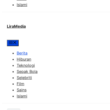
Islami
LiraMedia
Menu
Berita
Hiburan
Teknologi
Sepak Bola
Selebriti
Film
Sains
Islami