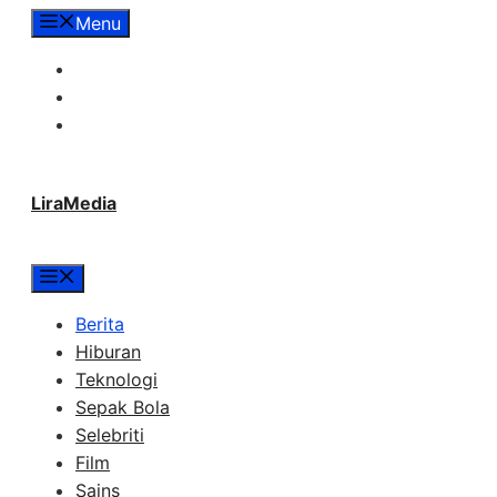
Langsung
Menu
ke
Tentang Lira Media
isi
Redaksi
Hubungi Kami
LiraMedia
Menu
Berita
Hiburan
Teknologi
Sepak Bola
Selebriti
Film
Sains