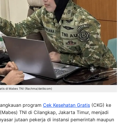
atis di Mabes TNI (Rachma/detikcom)
 jangkauan program
Cek Kesehatan Gratis
(CKG) ke
(Mabes) TNI di Cilangkap, Jakarta Timur, menjadi
yasar jutaan pekerja di instansi pemerintah maupun