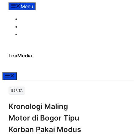
Langsung
Menu
ke
Tentang Lira Media
isi
Redaksi
Hubungi Kami
LiraMedia
Menu
BERITA
Kronologi Maling
Motor di Bogor Tipu
Korban Pakai Modus