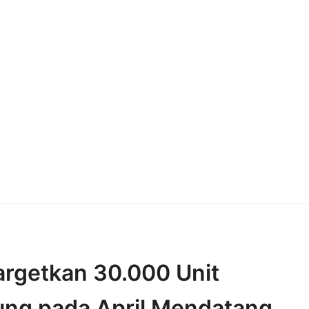
argetkan 30.000 Unit
ng pada April Mendatang