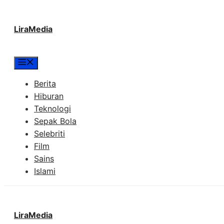
Langsung
LiraMedia
ke
isi
Menu
Berita
Hiburan
Teknologi
Sepak Bola
Selebriti
Film
Sains
Islami
LiraMedia