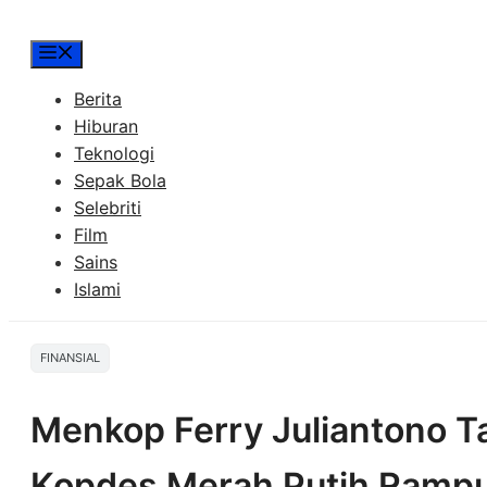
Menu
Berita
Hiburan
Teknologi
Sepak Bola
Selebriti
Film
Sains
Islami
FINANSIAL
Menkop Ferry Juliantono T
Kopdes Merah Putih Rampu