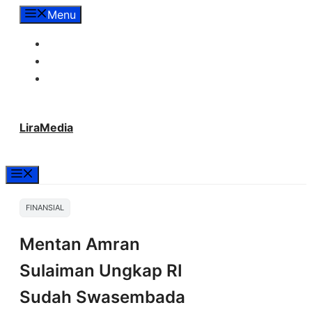
Langsung
Menu
ke
Tentang Lira Media
isi
Redaksi
Hubungi Kami
LiraMedia
Menu
FINANSIAL
Mentan Amran
Sulaiman Ungkap RI
Sudah Swasembada