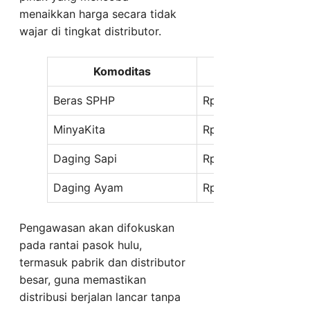
menaikkan harga secara tidak
wajar di tingkat distributor.
Komoditas
Harga A
Beras SPHP
Rp12.500/kg
MinyaKita
Rp15.700/liter
Daging Sapi
Rp140.000/kg
Daging Ayam
Rp40.000/kg
Pengawasan akan difokuskan
pada rantai pasok hulu,
termasuk pabrik dan distributor
besar, guna memastikan
distribusi berjalan lancar tanpa