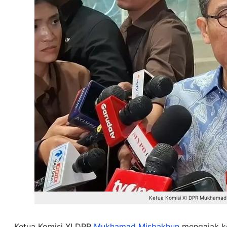
Ketua Komisi XI DPR Mukhama
Ketua Komisi XI DPR
Mukhamad Misbakhun
mengajak ko