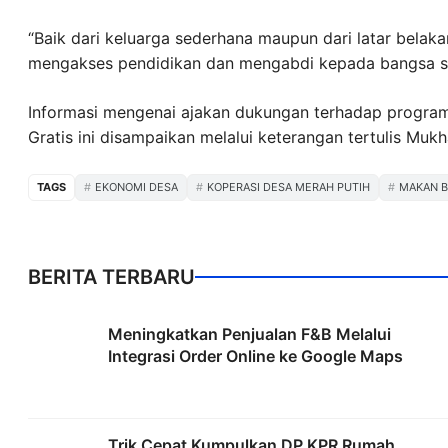
“Baik dari keluarga sederhana maupun dari latar bela
mengakses pendidikan dan mengabdi kepada bangsa se
Informasi mengenai ajakan dukungan terhadap program
Gratis ini disampaikan melalui keterangan tertulis Mu
TAGS
EKONOMI DESA
KOPERASI DESA MERAH PUTIH
MAKAN B
BERITA TERBARU
Meningkatkan Penjualan F&B Melalui
Integrasi Order Online ke Google Maps
Trik Cepat Kumpulkan DP KPR Rumah