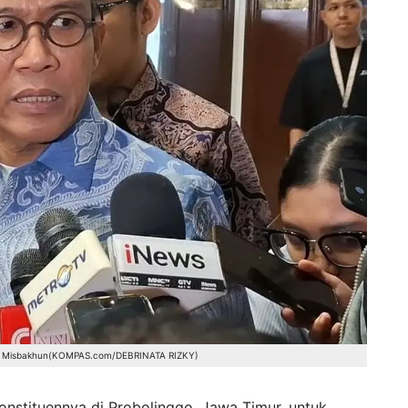
d Misbakhun(KOMPAS.com/DEBRINATA RIZKY)
nstituennya di Probolinggo, Jawa Timur, untuk