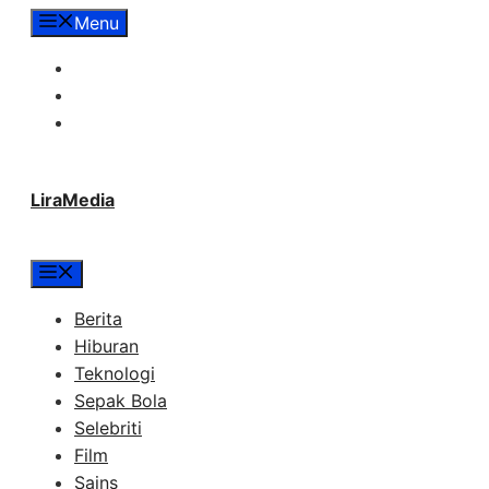
Langsung
Menu
ke
Tentang Lira Media
isi
Redaksi
Hubungi Kami
LiraMedia
Menu
Berita
Hiburan
Teknologi
Sepak Bola
Selebriti
Film
Sains