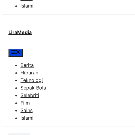
Islami
LiraMedia
Menu
Berita
Hiburan
Teknologi
Sepak Bola
Selebriti
Film
Sains
Islami