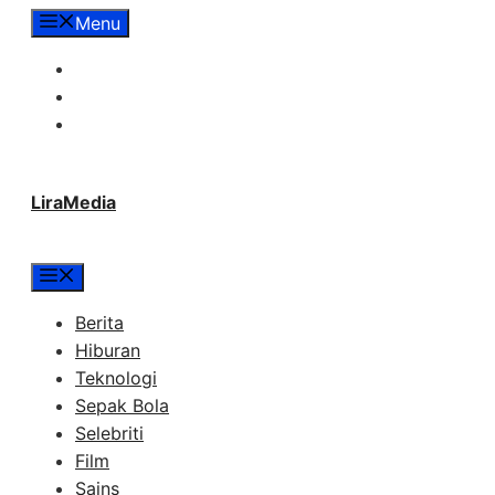
Langsung
Menu
ke
Tentang Lira Media
isi
Redaksi
Hubungi Kami
LiraMedia
Menu
Berita
Hiburan
Teknologi
Sepak Bola
Selebriti
Film
Sains