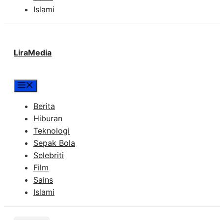
Islami
LiraMedia
Menu
Berita
Hiburan
Teknologi
Sepak Bola
Selebriti
Film
Sains
Islami