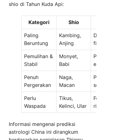
shio di Tahun Kuda Api:
Kategori
Shio
Pre
Paling
Kambing,
Dukungan relasi kua
Beruntung
Anjing
finansial.
Pemulihan &
Monyet,
Peningkatan hubung
Stabil
Babi
ekonomi perlahan.
Penuh
Naga,
Peluang perjalanan,
Pergerakan
Macan
sosial.
Perlu
Tikus,
Fokus pada kesehat
Waspada
Kelinci, Ular
risiko kehilangan as
Informasi mengenai prediksi
astrologi China ini dirangkum
berdasarkan penjelasan Thierry