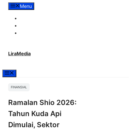
Langsung
Menu
ke
Tentang Lira Media
isi
Redaksi
Hubungi Kami
LiraMedia
Menu
FINANSIAL
Ramalan Shio 2026:
Tahun Kuda Api
Dimulai, Sektor