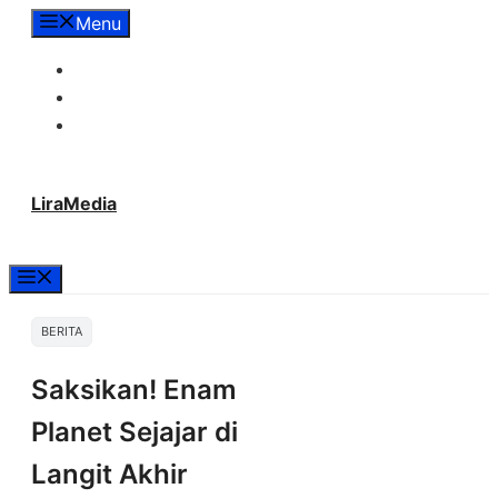
Langsung
Menu
ke
Tentang Lira Media
isi
Redaksi
Hubungi Kami
LiraMedia
Menu
BERITA
Saksikan! Enam
Planet Sejajar di
Langit Akhir