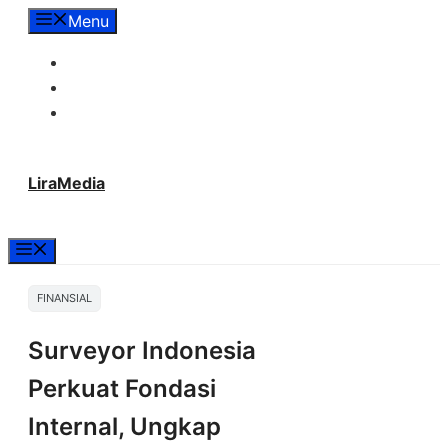
Langsung
Menu
ke
Tentang Lira Media
isi
Redaksi
Hubungi Kami
LiraMedia
Menu
FINANSIAL
Surveyor Indonesia
Perkuat Fondasi
Internal, Ungkap