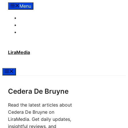
Langsung
Menu
ke
Tentang Lira Media
isi
Redaksi
Hubungi Kami
LiraMedia
Menu
Cedera De Bruyne
Read the latest articles about
Cedera De Bruyne on
LiraMedia. Get daily updates,
insightful reviews, and