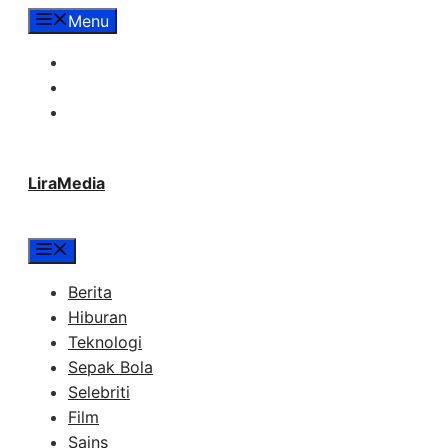
Langsung
Menu
ke
Tentang Lira Media
isi
Redaksi
Hubungi Kami
LiraMedia
Menu
Berita
Hiburan
Teknologi
Sepak Bola
Selebriti
Film
Sains