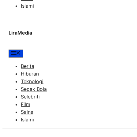
Islami
LiraMedia
Menu
Berita
Hiburan
Teknologi
Sepak Bola
Selebriti
Film
Sains
Islami