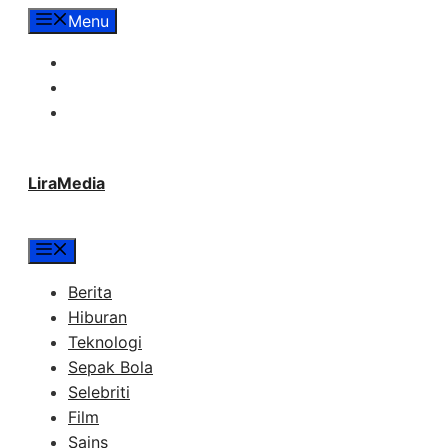
Langsung
Menu
ke
Tentang Lira Media
isi
Redaksi
Hubungi Kami
LiraMedia
Menu
Berita
Hiburan
Teknologi
Sepak Bola
Selebriti
Film
Sains