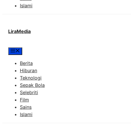
Islami
LiraMedia
Menu
Berita
Hiburan
Teknologi
Sepak Bola
Selebriti
Film
Sains
Islami