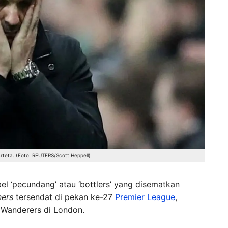
rteta. (Foto: REUTERS/Scott Heppell)
el ‘pecundang’ atau ‘bottlers’ yang disematkan
ners
tersendat di pekan ke-27
Premier League
,
 Wanderers di London.