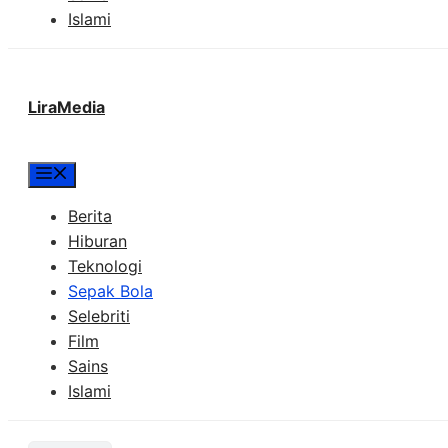
Islami
LiraMedia
Menu
Berita
Hiburan
Teknologi
Sepak Bola
Selebriti
Film
Sains
Islami