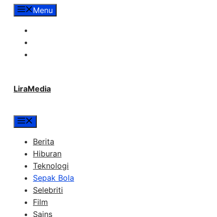
Langsung
Menu
ke
Tentang Lira Media
isi
Redaksi
Hubungi Kami
LiraMedia
Menu
Berita
Hiburan
Teknologi
Sepak Bola
Selebriti
Film
Sains