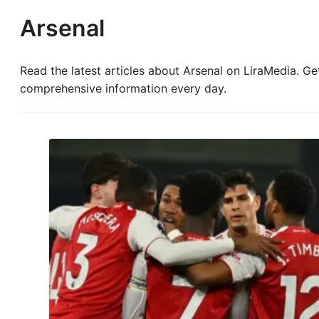
Arsenal
Read the latest articles about Arsenal on LiraMedia. Get
comprehensive information every day.