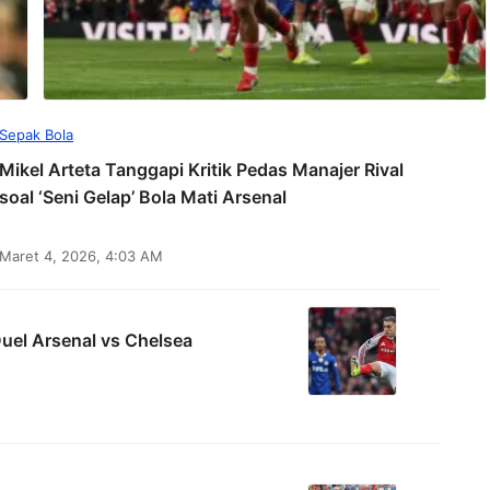
Sepak Bola
Mikel Arteta Tanggapi Kritik Pedas Manajer Rival
soal ‘Seni Gelap’ Bola Mati Arsenal
Maret 4, 2026, 4:03 AM
Duel Arsenal vs Chelsea