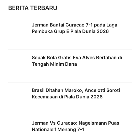
BERITA TERBARU
Jerman Bantai Curacao 7-1 pada Laga
Pembuka Grup E Piala Dunia 2026
Sepak Bola Gratis Eva Alves Bertahan di
Tengah Minim Dana
Brasil Ditahan Maroko, Ancelotti Soroti
Kecemasan di Piala Dunia 2026
Jerman Vs Curacao: Nagelsmann Puas
Nationalelf Menang 7-1