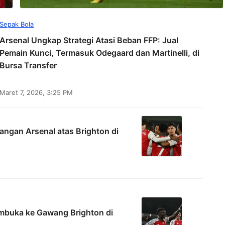
Sepak Bola
Arsenal Ungkap Strategi Atasi Beban FFP: Jual
Pemain Kunci, Termasuk Odegaard dan Martinelli, di
Bursa Transfer
Maret 7, 2026, 3:25 PM
ngan Arsenal atas Brighton di
mbuka ke Gawang Brighton di