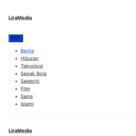
Langsung
LiraMedia
ke
isi
Menu
Berita
Hiburan
Teknologi
Sepak Bola
Selebriti
Film
Sains
Islami
LiraMedia