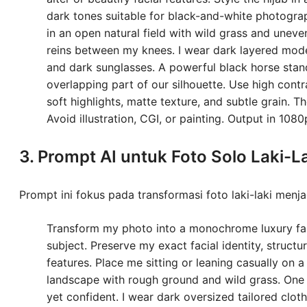
dark tones suitable for black-and-white photograp
in an open natural field with wild grass and uneven
reins between my knees. I wear dark layered modes
and dark sunglasses. A powerful black horse stan
overlapping part of our silhouette. Use high cont
soft highlights, matte texture, and subtle grain. 
Avoid illustration, CGI, or painting. Output in 1080
3. Prompt AI untuk Foto Solo Laki-L
Prompt ini fokus pada transformasi foto laki-laki men
Transform my photo into a monochrome luxury fash
subject. Preserve my exact facial identity, structur
features. Place me sitting or leaning casually on a
landscape with rough ground and wild grass. One h
yet confident. I wear dark oversized tailored clot