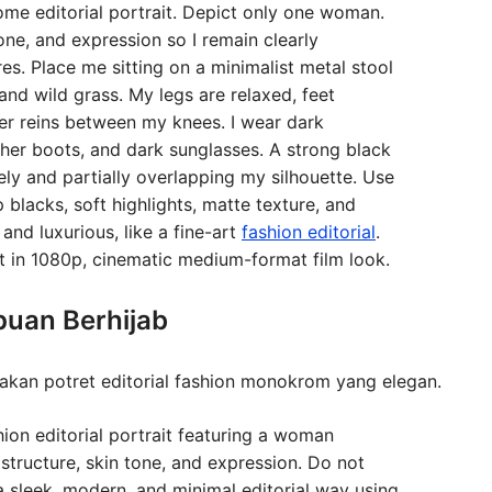
me editorial portrait. Depict only one woman.
tone, and expression so I remain clearly
res. Place me sitting on a minimalist metal stool
nd wild grass. My legs are relaxed, feet
her reins between my knees. I wear dark
ther boots, and dark sunglasses. A strong black
ely and partially overlapping my silhouette. Use
 blacks, soft highlights, matte texture, and
 and luxurious, like a fine-art
fashion editorial
.
put in 1080p, cinematic medium-format film look.
puan Berhijab
akan potret editorial fashion monokrom yang elegan.
on editorial portrait featuring a woman
 structure, skin tone, and expression. Do not
n a sleek, modern, and minimal editorial way using