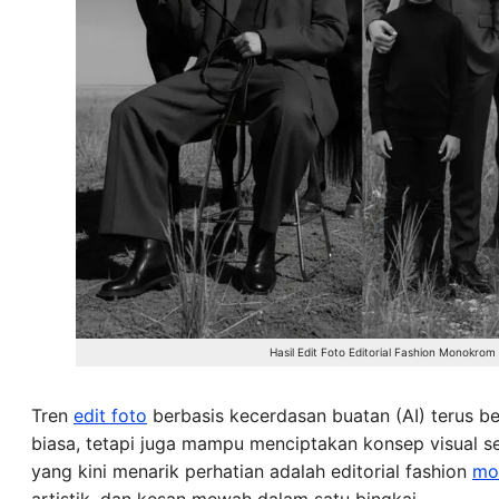
Hasil Edit Foto Editorial Fashion Monokro
Tren
edit foto
berbasis kecerdasan buatan (AI) terus be
biasa, tetapi juga mampu menciptakan konsep visual set
yang kini menarik perhatian adalah editorial fashion
mo
artistik, dan kesan mewah dalam satu bingkai.