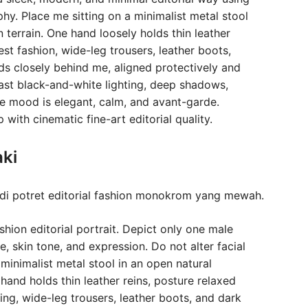
hy. Place me sitting on a minimalist metal stool
 terrain. One hand loosely holds thin leather
t fashion, wide-leg trousers, leather boots,
ds closely behind me, aligned protectively and
rast black-and-white lighting, deep shadows,
The mood is elegant, calm, and avant-garde.
p with cinematic fine-art editorial quality.
aki
jadi potret editorial fashion monokrom yang mewah.
ion editorial portrait. Depict only one male
e, skin tone, and expression. Do not alter facial
 minimalist metal stool in an open natural
and holds thin leather reins, posture relaxed
hing, wide-leg trousers, leather boots, and dark