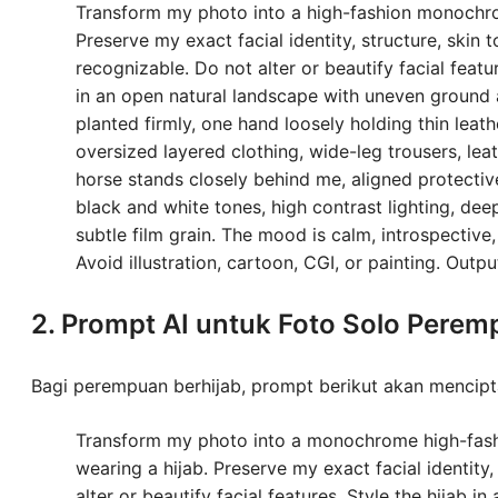
Transform my photo into a high-fashion monochro
Preserve my exact facial identity, structure, skin 
recognizable. Do not alter or beautify facial featu
in an open natural landscape with uneven ground a
planted firmly, one hand loosely holding thin leat
oversized layered clothing, wide-leg trousers, lea
horse stands closely behind me, aligned protectiv
black and white tones, high contrast lighting, deep
subtle film grain. The mood is calm, introspective,
Avoid illustration, cartoon, CGI, or painting. Out
2. Prompt AI untuk Foto Solo Perem
Bagi perempuan berhijab, prompt berikut akan mencipt
Transform my photo into a monochrome high-fashi
wearing a hijab. Preserve my exact facial identity,
alter or beautify facial features. Style the hijab i