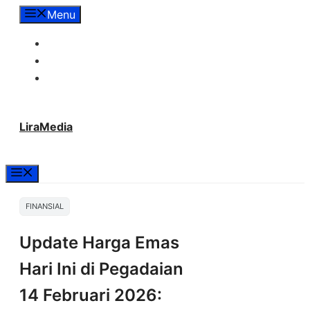
Langsung
Menu
ke
Tentang Lira Media
isi
Redaksi
Hubungi Kami
LiraMedia
Menu
FINANSIAL
Update Harga Emas
Hari Ini di Pegadaian
14 Februari 2026: