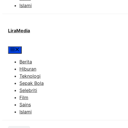
Islami
LiraMedia
Menu
Berita
Hiburan
Teknologi
Sepak Bola
Selebriti
Film
Sains
Islami