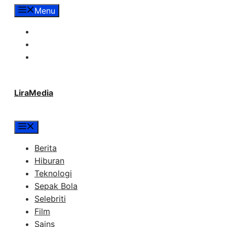
Langsung
Menu
ke
Tentang Lira Media
isi
Redaksi
Hubungi Kami
LiraMedia
Menu
Berita
Hiburan
Teknologi
Sepak Bola
Selebriti
Film
Sains