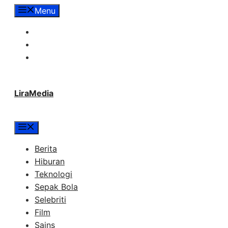
Langsung
Menu
ke
Tentang Lira Media
isi
Redaksi
Hubungi Kami
LiraMedia
Menu
Berita
Hiburan
Teknologi
Sepak Bola
Selebriti
Film
Sains