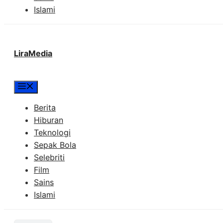
Islami
LiraMedia
Menu
Berita
Hiburan
Teknologi
Sepak Bola
Selebriti
Film
Sains
Islami