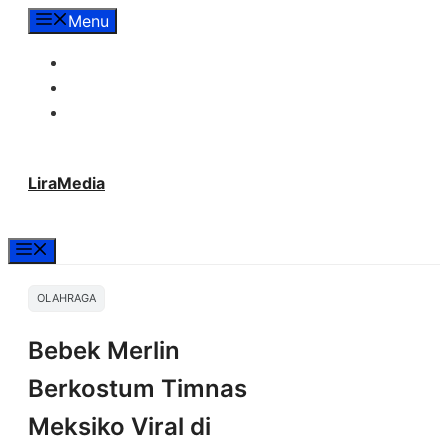
Langsung
Menu
ke
Tentang Lira Media
isi
Redaksi
Hubungi Kami
LiraMedia
Menu
OLAHRAGA
Bebek Merlin
Berkostum Timnas
Meksiko Viral di