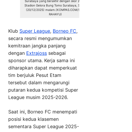
Surabaya yang berakhir dengan skor 2-2 di
Stadion Gelora Bung Tomo Surabaya, Sabtu
(20/12/2025) malam.(KOMPAS.COM/SUCI
RAHAYU)
Klub
Super League
,
Borneo FC
,
secara resmi mengumumkan
kemitraan jangka panjang
dengan
Extrajoss
sebagai
sponsor utama. Kerja sama ini
diharapkan dapat memperkuat
tim berjuluk Pesut Etam
tersebut dalam mengarungi
putaran kedua kompetisi Super
League musim 2025-2026.
Saat ini, Borneo FC menempati
posisi kedua klasemen
sementara Super League 2025-