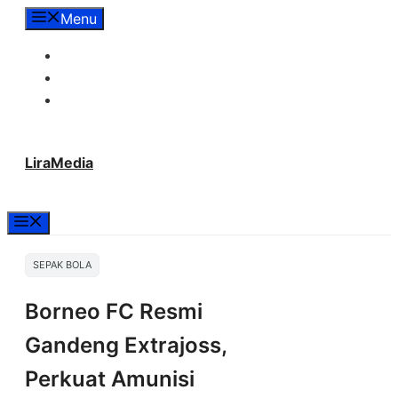
Langsung
Menu
ke
Tentang Lira Media
isi
Redaksi
Hubungi Kami
LiraMedia
Menu
SEPAK BOLA
Borneo FC Resmi
Gandeng Extrajoss,
Perkuat Amunisi