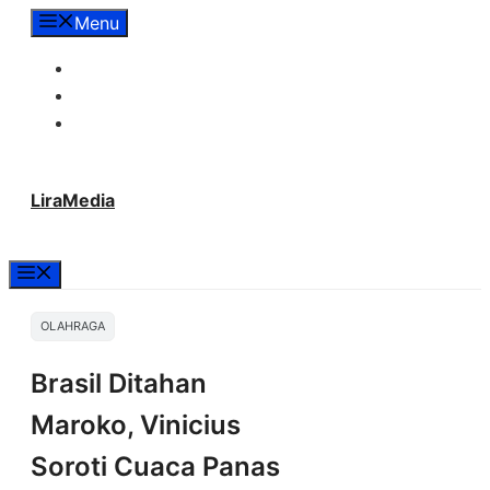
Langsung
Menu
ke
Tentang Lira Media
isi
Redaksi
Hubungi Kami
LiraMedia
Menu
OLAHRAGA
Brasil Ditahan
Maroko, Vinicius
Soroti Cuaca Panas