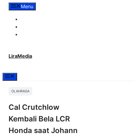
Langsung
Menu
ke
Tentang Lira Media
isi
Redaksi
Hubungi Kami
LiraMedia
Menu
OLAHRAGA
Cal Crutchlow
Kembali Bela LCR
Honda saat Johann