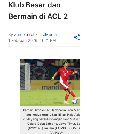
Klub Besar dan
Bermain di ACL 2
By
Zuni Yahya
-
LiraMedia
1 Februari 2026, 11:21 PM
Pemain Timnas U23 Indonesia Dion Markx saat
laga kedua grup J Kualifikasi Piala Asia U23
2026 yang berakhir dengan skor 5-0 di Stadion
Gelora Delta Sidoarjo, Jawa Timur, Sabtu
(6/9/2025) malam.(KOMPAS.COM/SUCI
RAHAYU)