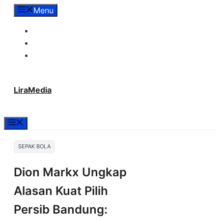
Langsung
Menu
ke
Tentang Lira Media
isi
Redaksi
Hubungi Kami
LiraMedia
Menu
SEPAK BOLA
Dion Markx Ungkap
Alasan Kuat Pilih
Persib Bandung: