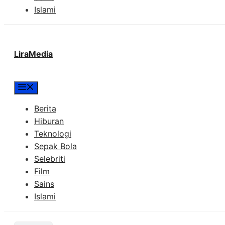
Islami
LiraMedia
Menu
Berita
Hiburan
Teknologi
Sepak Bola
Selebriti
Film
Sains
Islami