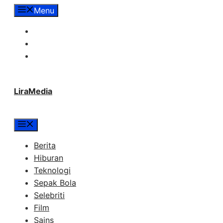
Langsung
Menu
ke
Tentang Lira Media
isi
Redaksi
Hubungi Kami
LiraMedia
Menu
Berita
Hiburan
Teknologi
Sepak Bola
Selebriti
Film
Sains