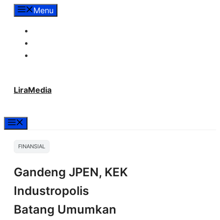
Langsung
Menu
ke
Tentang Lira Media
isi
Redaksi
Hubungi Kami
LiraMedia
Menu
FINANSIAL
Gandeng JPEN, KEK
Industropolis
Batang Umumkan