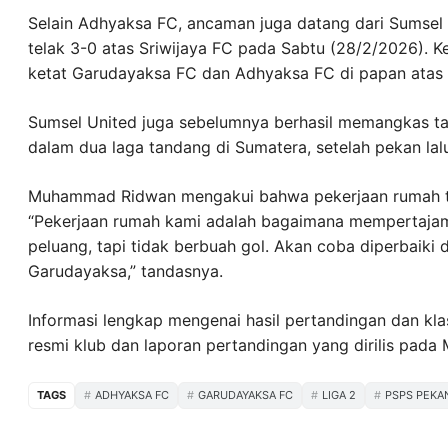
Selain Adhyaksa FC, ancaman juga datang dari Sumsel
telak 3-0 atas Sriwijaya FC pada Sabtu (28/2/2026)
ketat Garudayaksa FC dan Adhyaksa FC di papan atas d
Sumsel United juga sebelumnya berhasil memangkas t
dalam dua laga tandang di Sumatera, setelah pekan lal
Muhammad Ridwan mengakui bahwa pekerjaan rumah ti
“Pekerjaan rumah kami adalah bagaimana mempertajam
peluang, tapi tidak berbuah gol. Akan coba diperbaiki 
Garudayaksa,” tandasnya.
Informasi lengkap mengenai hasil pertandingan dan kla
resmi klub dan laporan pertandingan yang dirilis pada
TAGS
ADHYAKSA FC
GARUDAYAKSA FC
LIGA 2
PSPS PEKA