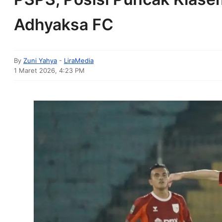
Adhyaksa FC
By
Zuni Yahya
-
LiraMedia
1 Maret 2026, 4:23 PM