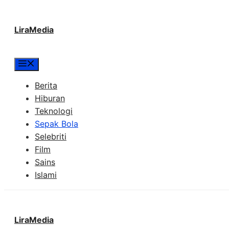
Langsung
LiraMedia
ke
isi
Menu
Berita
Hiburan
Teknologi
Sepak Bola
Selebriti
Film
Sains
Islami
LiraMedia