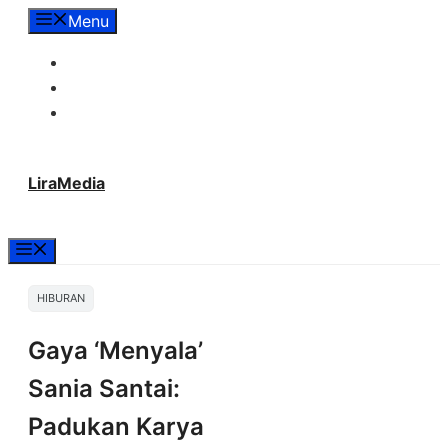
Langsung
Menu
ke
Tentang Lira Media
isi
Redaksi
Hubungi Kami
LiraMedia
Menu
HIBURAN
Gaya ‘Menyala’
Sania Santai:
Padukan Karya