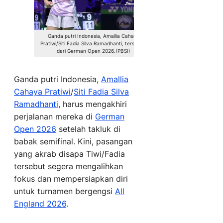
Ganda putri Indonesia, Amallia Cahaya
Pratiwi/Siti Fadia Silva Ramadhanti, tersingkir
dari German Open 2026.(PBSI)
Ganda putri Indonesia,
Amallia
Cahaya Pratiwi
/
Siti Fadia Silva
Ramadhanti
, harus mengakhiri
perjalanan mereka di
German
Open 2026
setelah takluk di
babak semifinal. Kini, pasangan
yang akrab disapa Tiwi/Fadia
tersebut segera mengalihkan
fokus dan mempersiapkan diri
untuk turnamen bergengsi
All
England 2026
.