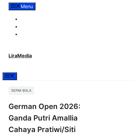
Langsung
Menu
ke
Tentang Lira Media
isi
Redaksi
Hubungi Kami
LiraMedia
Menu
SEPAK BOLA
German Open 2026:
Ganda Putri Amallia
Cahaya Pratiwi/Siti