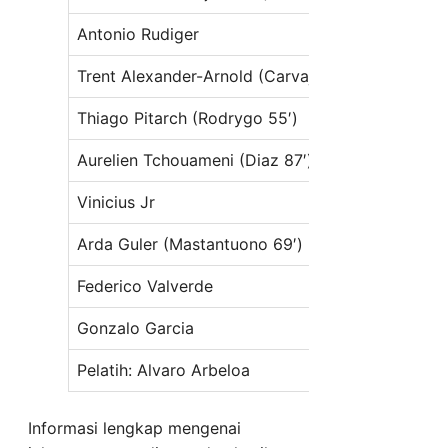
Antonio Rudiger
Domi
Trent Alexander-Arnold (Carvajal 55′)
Sebas
Thiago Pitarch (Rodrygo 55′)
Juan 
Aurelien Tchouameni (Diaz 87′)
Marti
Vinicius Jr
Maur
Arda Guler (Mastantuono 69′)
Luis 
Federico Valverde
Kiko 
Gonzalo Garcia
Luis 
Pelatih: Alvaro Arbeloa
Pelat
Informasi lengkap mengenai