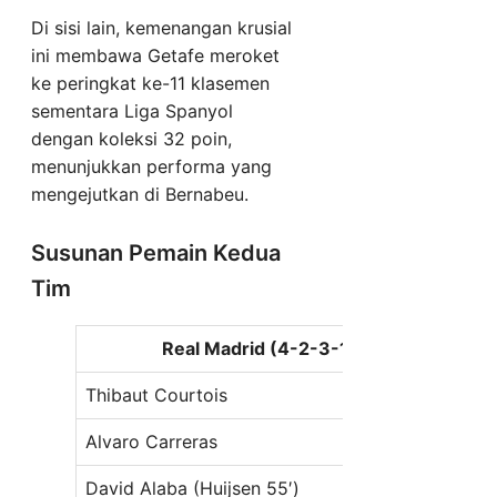
Di sisi lain, kemenangan krusial
ini membawa Getafe meroket
ke peringkat ke-11 klasemen
sementara Liga Spanyol
dengan koleksi 32 poin,
menunjukkan performa yang
mengejutkan di Bernabeu.
Susunan Pemain Kedua
Tim
Real Madrid (4-2-3-1)
Thibaut Courtois
David
Alvaro Carreras
Dieg
David Alaba (Huijsen 55′)
Zaid