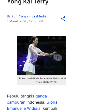
Yong Kai Terry
By
Zuni Yahya
-
LiraMedia
1 Maret 2026, 12:05 PM
Potret aksi Gloria Emanuelle Widjaja di German
Open 2026.(PBSI)
Pebulu tangkis
ganda
campuran
Indonesia,
Gloria
Emanuelle Widjaja
, kembali