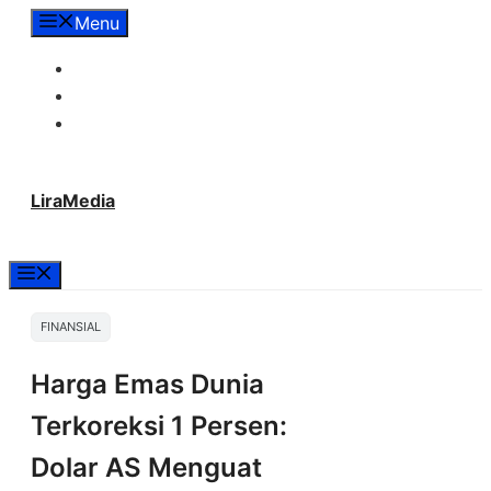
Langsung
Menu
ke
Tentang Lira Media
isi
Redaksi
Hubungi Kami
LiraMedia
Menu
FINANSIAL
Harga Emas Dunia
Terkoreksi 1 Persen:
Dolar AS Menguat