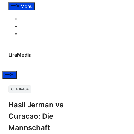
Langsung
Menu
ke
Tentang Lira Media
isi
Redaksi
Hubungi Kami
LiraMedia
Menu
OLAHRAGA
Hasil Jerman vs
Curacao: Die
Mannschaft