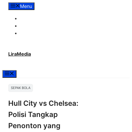
Langsung
Menu
ke
Tentang Lira Media
isi
Redaksi
Hubungi Kami
LiraMedia
Menu
SEPAK BOLA
Hull City vs Chelsea:
Polisi Tangkap
Penonton yang