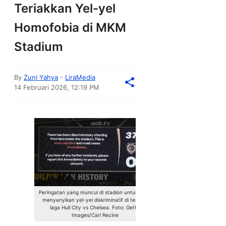
Teriakkan Yel-yel
Homofobia di MKM
Stadium
By
Zuni Yahya
-
LiraMedia
14 Februari 2026, 12:19 PM
Peringatan yang muncul di stadion untuk tidak
menyanyikan yel-yel diskriminatif di tengah
laga Hull City vs Chelsea. Foto: Getty
Images/Carl Recine