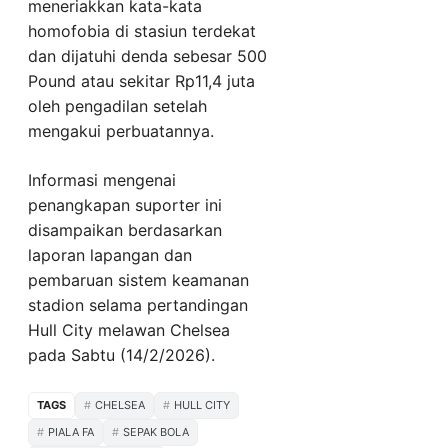
meneriakkan kata-kata
homofobia di stasiun terdekat
dan dijatuhi denda sebesar 500
Pound atau sekitar Rp11,4 juta
oleh pengadilan setelah
mengakui perbuatannya.
Informasi mengenai
penangkapan suporter ini
disampaikan berdasarkan
laporan lapangan dan
pembaruan sistem keamanan
stadion selama pertandingan
Hull City melawan Chelsea
pada Sabtu (14/2/2026).
TAGS
CHELSEA
HULL CITY
PIALA FA
SEPAK BOLA