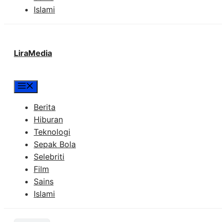
Islami
LiraMedia
Menu
Berita
Hiburan
Teknologi
Sepak Bola
Selebriti
Film
Sains
Islami