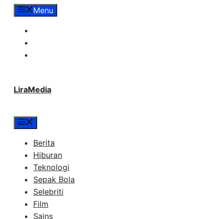
Langsung
Menu
ke
Tentang Lira Media
isi
Redaksi
Hubungi Kami
LiraMedia
Menu
Berita
Hiburan
Teknologi
Sepak Bola
Selebriti
Film
Sains