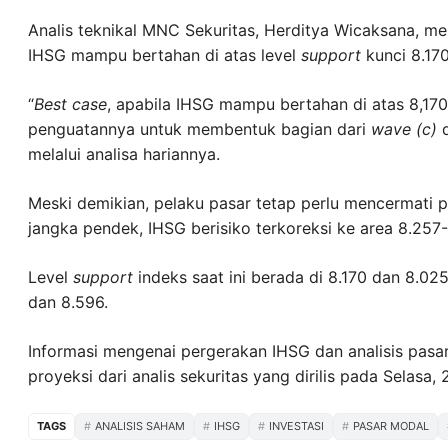
Analis teknikal MNC Sekuritas, Herditya Wicaksana, me
IHSG mampu bertahan di atas level
support
kunci 8.170
“
Best case
, apabila IHSG mampu bertahan di atas 8,17
penguatannya untuk membentuk bagian dari
wave (c)
d
melalui analisa hariannya.
Meski demikian, pelaku pasar tetap perlu mencermati p
jangka pendek, IHSG berisiko terkoreksi ke area 8.257
Level
support
indeks saat ini berada di 8.170 dan 8.02
dan 8.596.
Informasi mengenai pergerakan IHSG dan analisis pasa
proyeksi dari analis sekuritas yang dirilis pada Selasa,
TAGS
ANALISIS SAHAM
IHSG
INVESTASI
PASAR MODAL