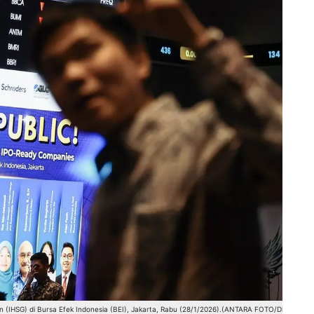
 (IHSG) di Bursa Efek Indonesia (BEI), Jakarta, Rabu (28/1/2026).(ANTARA FOTO/Dhemas