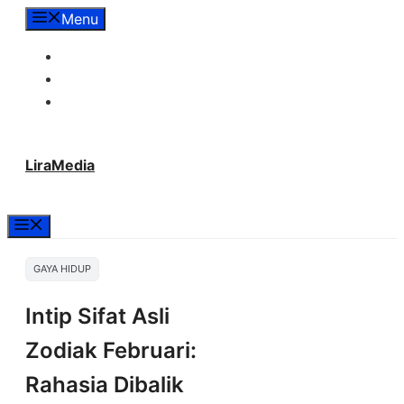
Langsung
Menu
ke
Tentang Lira Media
isi
Redaksi
Hubungi Kami
LiraMedia
Menu
GAYA HIDUP
Intip Sifat Asli
Zodiak Februari:
Rahasia Dibalik