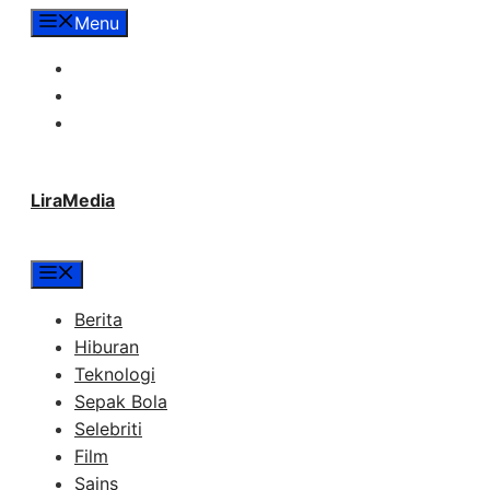
Langsung
Menu
ke
Tentang Lira Media
isi
Redaksi
Hubungi Kami
LiraMedia
Menu
Berita
Hiburan
Teknologi
Sepak Bola
Selebriti
Film
Sains