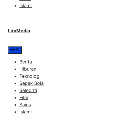
Islami
LiraMedia
Menu
Berita
Hiburan
Teknologi
Sepak Bola
Selebriti
Film
Sains
Islami