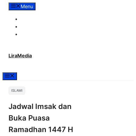
Langsung
Menu
ke
Tentang Lira Media
isi
Redaksi
Hubungi Kami
LiraMedia
Menu
ISLAMI
Jadwal Imsak dan
Buka Puasa
Ramadhan 1447 H