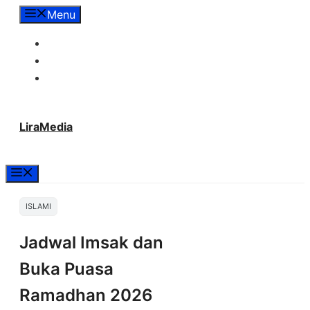
Langsung
Menu
ke
Tentang Lira Media
isi
Redaksi
Hubungi Kami
LiraMedia
Menu
ISLAMI
Jadwal Imsak dan
Buka Puasa
Ramadhan 2026