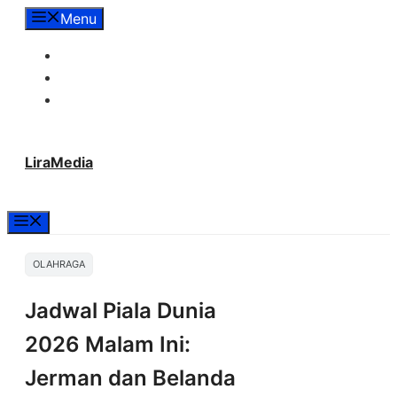
Langsung
Menu
ke
Tentang Lira Media
isi
Redaksi
Hubungi Kami
LiraMedia
Menu
OLAHRAGA
Jadwal Piala Dunia
2026 Malam Ini:
Jerman dan Belanda