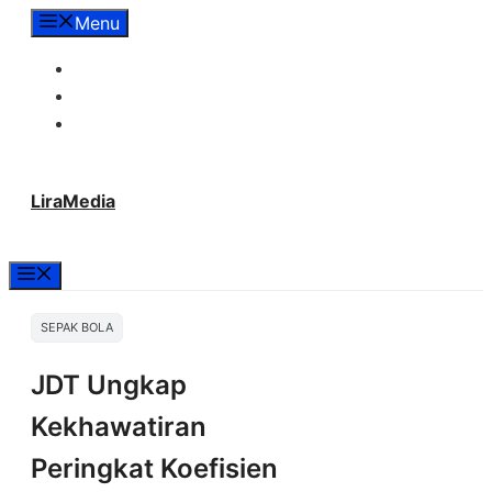
Langsung
Menu
ke
Tentang Lira Media
isi
Redaksi
Hubungi Kami
LiraMedia
Menu
SEPAK BOLA
JDT Ungkap
Kekhawatiran
Peringkat Koefisien