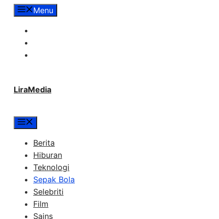
Langsung
Menu
ke
Tentang Lira Media
isi
Redaksi
Hubungi Kami
LiraMedia
Menu
Berita
Hiburan
Teknologi
Sepak Bola
Selebriti
Film
Sains