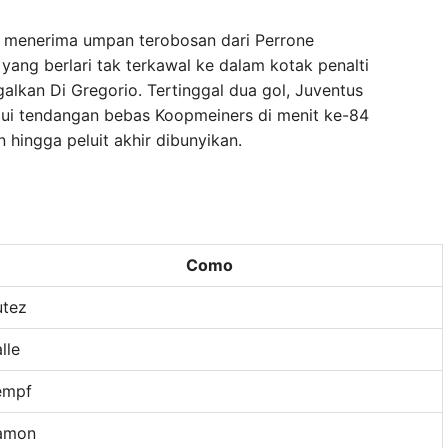
g menerima umpan terobosan dari Perrone
ng berlari tak terkawal ke dalam kotak penalti
lkan Di Gregorio. Tertinggal dua gol, Juventus
lui tendangan bebas Koopmeiners di menit ke-84
hingga peluit akhir dibunyikan.
Como
utez
lle
empf
amon