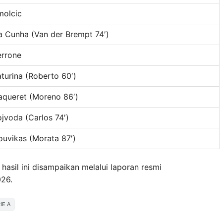
molcic
a Cunha (Van der Brempt 74′)
errone
turina (Roberto 60′)
aqueret (Moreno 86′)
jvoda (Carlos 74′)
ouvikas (Morata 87′)
asil ini disampaikan melalui laporan resmi
026.
IE A