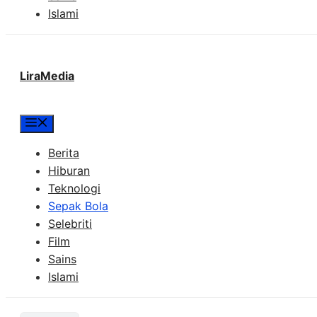
Islami
LiraMedia
Menu
Berita
Hiburan
Teknologi
Sepak Bola
Selebriti
Film
Sains
Islami