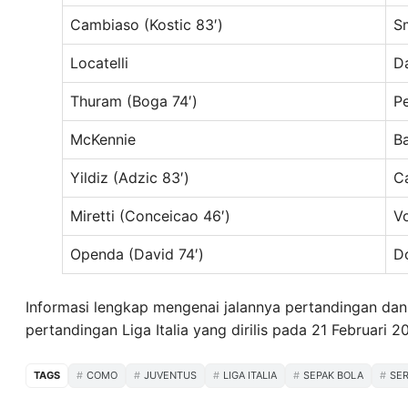
Cambiaso (Kostic 83′)
S
Locatelli
D
Thuram (Boga 74′)
P
McKennie
Ba
Yildiz (Adzic 83′)
C
Miretti (Conceicao 46′)
Vo
Openda (David 74′)
D
Informasi lengkap mengenai jalannya pertandingan dan h
pertandingan Liga Italia yang dirilis pada 21 Februari 2
TAGS
COMO
JUVENTUS
LIGA ITALIA
SEPAK BOLA
SER